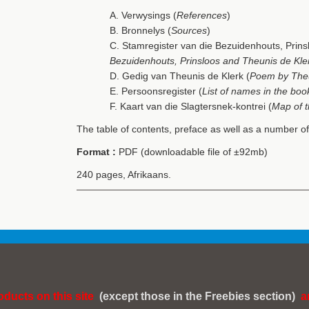
A. Verwysings (
References
)
B. Bronnelys (
Sources
)
C. Stamregister van die Bezuidenhouts, Prins
Bezuidenhouts, Prinsloos and Theunis de Kle
D. Gedig van Theunis de Klerk (
Poem by Theu
E. Persoonsregister (
List of names in the boo
F. Kaart van die Slagtersnek-kontrei (
Map of t
The table of contents, preface as well as a number 
Format :
PDF (downloadable file of ±92mb)
240 pages, Afrikaans.
roducts on this site
(except those in the Freebies section)
a