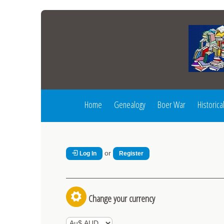
Home
Genealogy
Boer War
Historica
or
Log In
Register
Change your currency