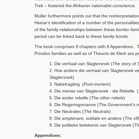
Trek – fostered the Afrikaner nationalist conscience.
Muller furthermore points out that the reinterpretatio
Heese’s identification of a number of the personalitie
of the family-relationships between these border-fami
period can be linked back to these family bonds.
The book comprises 9 chapters with 6 Appendices . T
Prinsloo families as well as of Theunis de Klerk are 
1. Die verhaal van Slagtersnek (
The story of 
2. Hoe andere die verhaal van Slagtersnek ver
Slagtersnek
)
3. Nabetragting
(
Post-mortem
)
4. Die mense van Slagtersnek - die Rebelle
(
5. Die ander rebelle (
The other rebels
)
6. Die Regeringsmanne (
The Government's 
7. Die Neutrales (
The Neutrals
)
8. Die amptenare, soldate en andere (
The off
9. Die politieke betekenis van Slagtersnek
(
Th
Appendices: