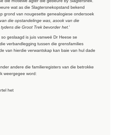
e die motiewe agter die gebeure by Slagtersnek.
ebeure wat as die Slagtersnekopstand bekend
. Op grond van nougesette genealogiese ondersoek
 van die opstandelinge was, asook van die
 tydens die Groot Trek bevorder het.
'
ie so geslaagd is juis vanweë Dr Heese se
n die verbandlegging tussen die grensfamilies
e van hierdie verwantskap kan baie van hul dade
der andere die familieregisters van die betrokke
erk weergegee word:
tel het