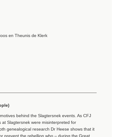
loos en Theunis de Klerk
ople)
 motives behind the Slagtersnek events. As CFJ
s at Slagtersnek were misinterpreted for
pth genealogical research Dr Heese shows that it
or prevent the rebellion who – during the Great