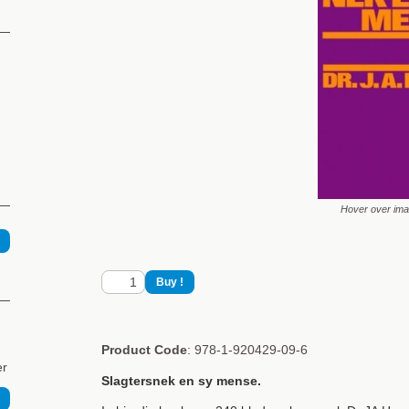
Hover over im
Product Code
: 978-1-920429-09-6
er
Slagtersnek en sy mense.