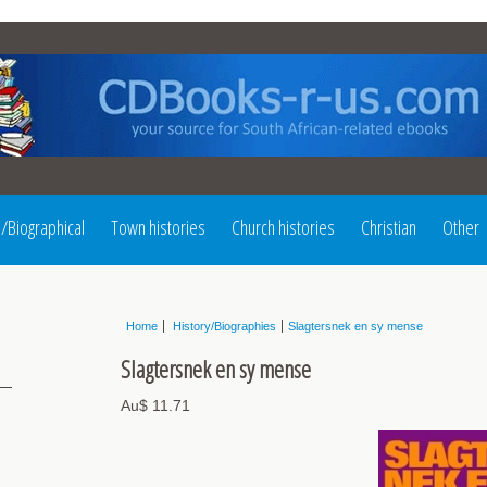
l/Biographical
Town histories
Church histories
Christian
Other
Home
History/Biographies
Slagtersnek en sy mense
Slagtersnek en sy mense
Au$ 11.71