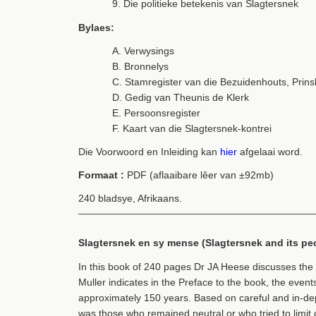
9. Die politieke betekenis van Slagtersnek
Bylaes:
A. Verwysings
B. Bronnelys
C. Stamregister van die Bezuidenhouts, Prins
D. Gedig van Theunis de Klerk
E. Persoonsregister
F. Kaart van die Slagtersnek-kontrei
Die Voorwoord en Inleiding kan
hier
afgelaai word.
Formaat :
PDF (aflaaibare lêer van ±92mb)
240 bladsye, Afrikaans.
Slagtersnek en sy mense (Slagtersnek and its pe
In this book of 240 pages Dr JA Heese discusses the
Muller indicates in the Preface to the book, the event
approximately 150 years. Based on careful and in-de
was those who remained neutral or who tried to limit 