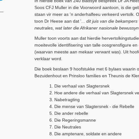
In hierdie boek van 240 bladsye bespreek Dr JA Hees
Soos CFJ Muller in die Voorwoord aantoon, is die g
staan vir meer as 'n anderhalfeeu verkeerd vertolk
toon Dr Heese aan dat '...
dit juis van die bekampers
neutrales, wat later die Afrikaner nasionale bewussyn
Muller toon voorts aan dat hierdie hervertolkingstud
moeitevolle identifisering van talle oosgrensfigure e
(waarvan meeste aan mekaar verwant was). Uit hoofd
verklaar word.
Die boek beslaan 9 hoofstukke met 6 bylaes waarin on
Bezuidenhout en Prinsloo families en Theunis de Kl
1. Die verhaal van Slagtersnek
2. Hoe andere die verhaal van Slagtersnek ver
3. Nabetragting
4. Die mense van Slagtersnek - die Rebelle
5. Die ander rebelle
6. Die Regeringsmanne
7. Die Neutrales
8. Die amptenare, soldate en andere