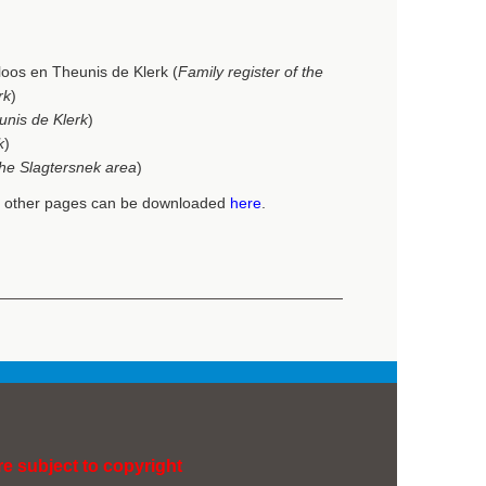
loos en Theunis de Klerk (
Family register of the
rk
)
nis de Klerk
)
k
)
he Slagtersnek area
)
of other pages can be downloaded
here
.
re subject to copyright