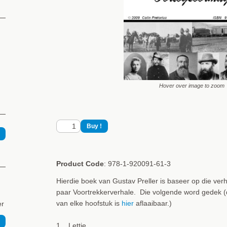
Hover over image to zoom
Product Code
: 978-1-920091-61-3
Hierdie boek van Gustav Preller is baseer op die verh
paar Voortrekkerverhale. Die volgende word gedek (
van elke hoofstuk is
hier
aflaaibaar.)
er
1. Lettie