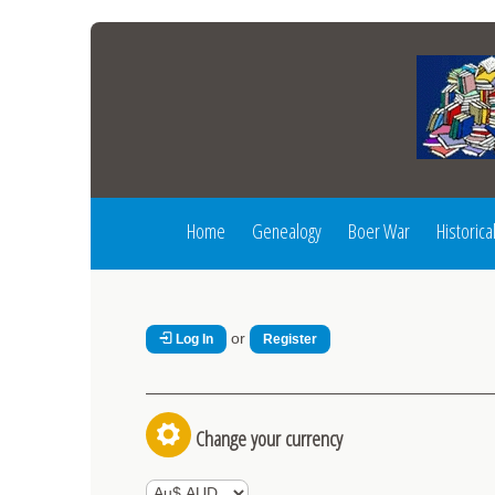
Home
Genealogy
Boer War
Historica
or
Log In
Register
Change your currency