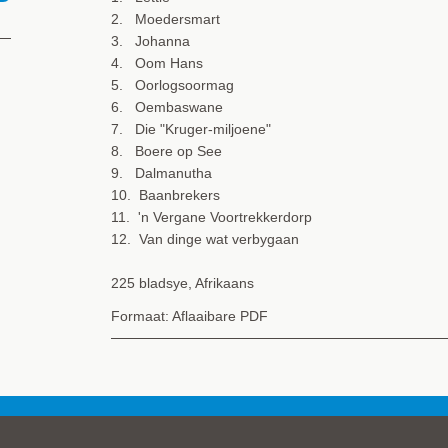
2. Moedersmart
3. Johanna
4. Oom Hans
5. Oorlogsoormag
6. Oembaswane
7. Die "Kruger-miljoene"
8. Boere op See
9. Dalmanutha
10. Baanbrekers
11. 'n Vergane Voortrekkerdorp
12. Van dinge wat verbygaan
225 bladsye, Afrikaans
Formaat: Aflaaibare PDF