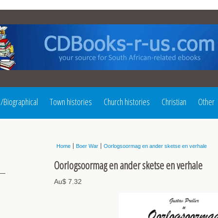
l/Biographical
Town histories
Church histories
Christian
Other
Home
Boer War
Oorlogsoormag en ander sketse en verhale
Oorlogsoormag en ander sketse en verhale
Au$ 7.32