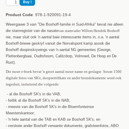
Product Code
: 978-1-920091-19-4
Weergawe 3 van
"Die Boshoff-familie in Suid-Afrika" bevat nie alleen
die stamregister van die nasate
van stamvader Willem Hendrik Boshoff
nie, maar sluit ook 'n aantal baie interessante items in, o.a. 'n aantal
Boshoff-briewe geskryf vanuit die Norvalspont kamp asook die
Boshoff doopinskrywings van 'n aantal NG gemeentes (
George,
Plettenbergbaai, Oudtshoorn, Calitzdorp, Volmoed, De Hoop en De
Rust)
.
Die nuwe e-boek bevat 'n groot aantal nuwe name en geslagte. Sowat 1500
digitale fotos van SK'e, doopsertifikate en ander brondokumente word ook
ingesluit, insluitend die volgende:
- al die Boshoff SK's in die VAB;
- feitlik al die Boshoff SK's in die NAB;
- meeste van die Boshoff SK's in die Bloemfonteinse
Meesterskantoor;
- 'n hele aantal van die TAB en KAB se Boshoff SK's; en
- verskeie ander Boshoff verwante dokumente, grafsteenfotos, ABO