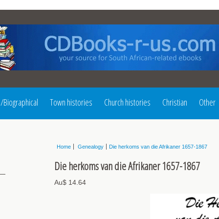
l/Biographical
Town histories
Church histories
Christian
Other
Home
Genealogy
Die herkoms van die Afrikaner 1657-1867
Die herkoms van die Afrikaner 1657-1867
Au$ 14.64