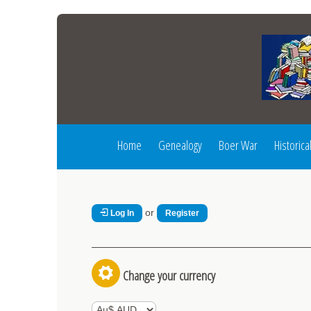
Home
Genealogy
Boer War
Historica
or
Log In
Register
Change your currency