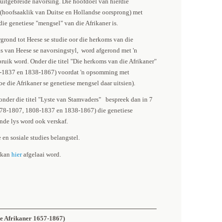
 uitgebreide navorsing. Die hoofdoel van hierdie
 (hoofsaaklik van Duitse en Hollandse oorsprong) met
ie genetiese "mengsel" van die Afrikaner is.
rgrond tot Heese se studie oor die herkoms van die
s van Heese se navorsingstyl, word afgerond met 'n
bruik word. Onder die titel "Die herkoms van die Afrikaner"
08-1837 en 1838-1867) voordat 'n opsomming met
oe die Afrikaner se genetiese mengsel daar uitsien).
onder die titel "Lyste van Stamvaders" bespreek dan in 7
78-1807, 1808-1837 en 1838-1867) die genetiese
ende lys word ook verskaf.
 en sosiale studies belangstel.
 kan
hier
afgelaai word.
he Afrikaner 1657-1867)