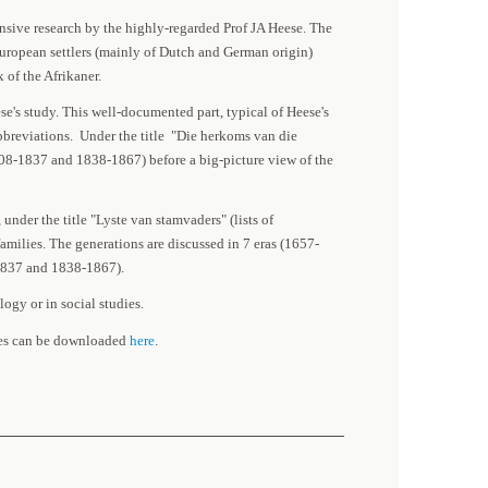
ensive research by the highly-regarded Prof JA Heese. The
ropean settlers (mainly of Dutch and German origin)
 of the Afrikaner.
e's study. This well-documented part, typical of Heese's
abbreviations. Under the title
"Die herkoms van die
1808-1837 and 1838-1867) before a big-picture view of the
nder the title "Lyste van stamvaders" (lists of
amilies. The generations are discussed in 7 eras (1657-
837 and 1838-1867).
ogy or in social studies.
ages can be downloaded
here
.