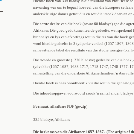
Hierdie boek van 335 bladsy is die resultaat van Prof Heese se
navorsing was om te bepaal hoeveel van die Europese setlaars
anderskleurige dames getroud is en wat die impak daarvan op d
Die eerste deelte van die boek (sowat 60 bladsye) gee die agte
Afrikaner. Die goed gedokumenteerde gedeelte, wat sprekend i
bronnelys en lys van afkortings wat in die res van die boek ge
word hierdie gedeelte in 3 tydperke verdeel (1657-1807, 18
samevattende tabel die resultate van die studie weergee (o.a. h
Die tweede en grootste (±270 bladsye) gedeelte van die boek, 
tydvakke (1657-1687, 1688-1717, 1718-1747, 1748-1777. 17
samestelling van die onderskeie Afrikanerfamilies. 'n Aanvull
Hierdie boek is haas onontbeerlik vir die wat in die genealogie
Die inhoudsopgawe, voorwoord asook 'n aantal ander bladsye
Formaat
: aflaaibare PDF (ge-zip)
335 bladsye, Afrikaans
Die herkoms van die Afrikaner 1657-1867. (The origin of t