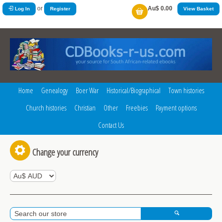
or
Au$ 0.00
Log In
Register
View Basket
Home
Genealogy
Boer War
Historical/Biographical
Town histories
Church histories
Christian
Other
Freebies
Payment options
Contact Us
Change your currency