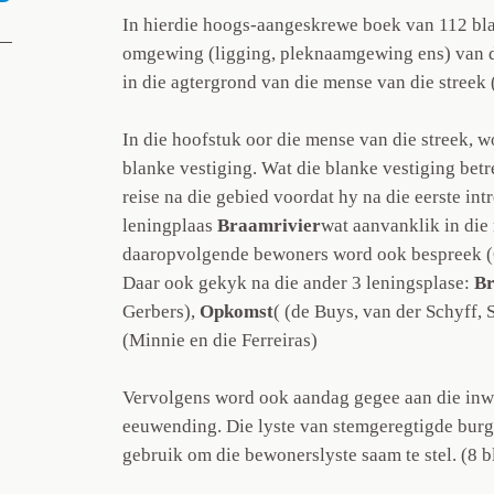
In hierdie hoogs-aangeskrewe boek van 112 bla
omgewing (ligging, pleknaamgewing ens) van d
in die agtergrond van die mense van die streek
In die hoofstuk oor die mense van die streek,
blanke vestiging. Wat die blanke vestiging betre
reise na die gebied voordat hy na die eerste in
leningplaas
Braamrivier
wat aanvanklik in die 
daaropvolgende bewoners word ook bespreek (O
Daar ook gekyk na die ander 3 leningsplase:
Br
Gerbers),
Opkomst
( (de Buys, van der Schyff, 
(Minnie en die Ferreiras)
Vervolgens word ook aandag gegee aan die inw
eeuwending. Die lyste van stemgeregtigde burge
gebruik om die bewonerslyste saam te stel. (8 b