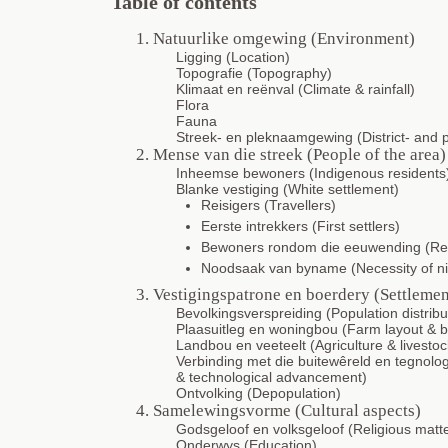
Table of contents
1. Natuurlike omgewing (Environment)
Ligging (Location)
Topografie (Topography)
Klimaat en reënval (Climate & rainfall)
Flora
Fauna
Streek- en pleknaamgewing (District- and
2. Mense van die streek (People of the area)
Inheemse bewoners (Indigenous residents
Blanke vestiging (White settlement)
Reisigers (Travellers)
Eerste intrekkers (First settlers)
Bewoners rondom die eeuwending (Resid
Noodsaak van byname (Necessity of n
3. Vestigingspatrone en boerdery (Settlemen
Bevolkingsverspreiding (Population distribu
Plaasuitleg en woningbou (Farm layout & b
Landbou en veeteelt (Agriculture & livestoc
Verbinding met die buitewêreld en tegnolog
& technological advancement)
Ontvolking (Depopulation)
4. Samelewingsvorme (Cultural aspects)
Godsgeloof en volksgeloof (Religious matt
Onderwys (Education)