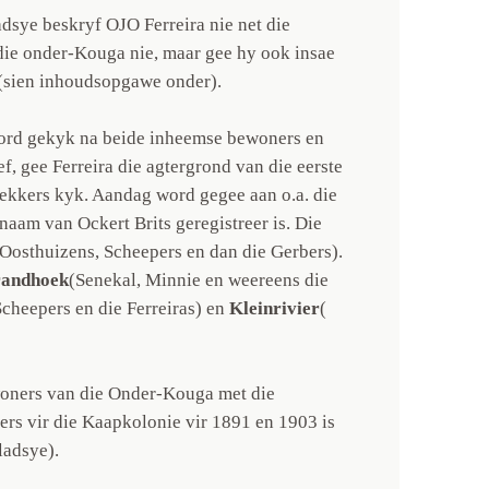
dsye beskryf OJO Ferreira nie net die
ie onder-Kouga nie, maar gee hy ook insae
 (sien inhoudsopgawe onder).
 word gekyk na beide inheemse bewoners en
f, gee Ferreira die agtergrond van die eerste
trekkers kyk. Aandag word gegee aan o.a. die
naam van Ockert Brits geregistreer is. Die
osthuizens, Scheepers en dan die Gerbers).
andhoek
(Senekal, Minnie en weereens die
Scheepers en die Ferreiras) en
Kleinrivier
(
oners van die Onder-Kouga met die
rs vir die Kaapkolonie vir 1891 en 1903 is
ladsye).