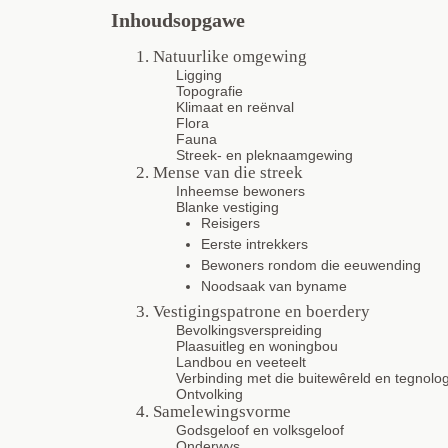
Inhoudsopgawe
1. Natuurlike omgewing
Ligging
Topografie
Klimaat en reënval
Flora
Fauna
Streek- en pleknaamgewing
2. Mense van die streek
Inheemse bewoners
Blanke vestiging
Reisigers
Eerste intrekkers
Bewoners rondom die eeuwending
Noodsaak van byname
3. Vestigingspatrone en boerdery
Bevolkingsverspreiding
Plaasuitleg en woningbou
Landbou en veeteelt
Verbinding met die buitewêreld en tegnolo
Ontvolking
4. Samelewingsvorme
Godsgeloof en volksgeloof
Onderwys