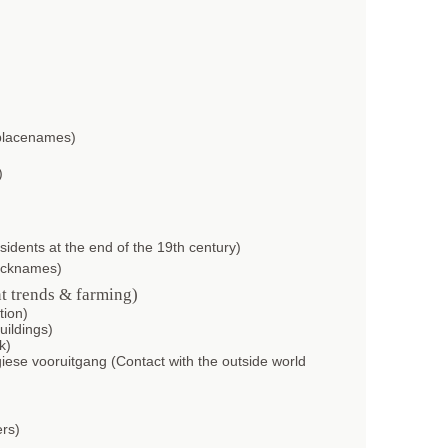
 placenames)
)
ents at the end of the 19th century)
icknames)
t trends & farming)
tion)
uildings)
k)
iese vooruitgang (Contact with the outside world
ers)