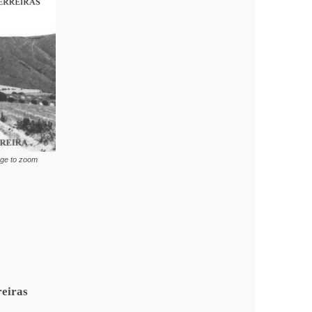
age to zoom
eiras