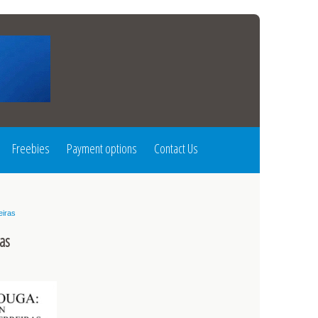
Freebies
Payment options
Contact Us
eiras
as