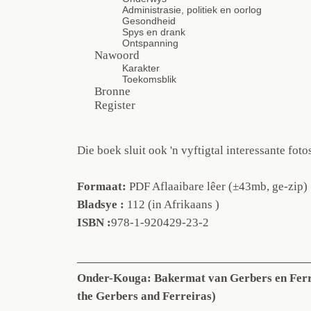
Administrasie, politiek en oorlog
Gesondheid
Spys en drank
Ontspanning
Nawoord
Karakter
Toekomsblik
Bronne
Register
Die boek sluit ook 'n vyftigtal interessante fotos
Formaat:
PDF Aflaaibare lêer (±43mb, ge-zip)
Bladsye :
112 (in Afrikaans )
ISBN :
978-1-920429-23-2
Onder-Kouga: Bakermat van Gerbers en Ferre
the Gerbers and Ferreiras)