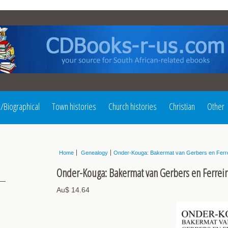
l/Biographical
Town histories
Church histories
Christian
Other
Home
Genealogy
Onder-Kouga: Bakermat van Gerbers en Ferr
Onder-Kouga: Bakermat van Gerbers en Ferreir
Au$ 14.64