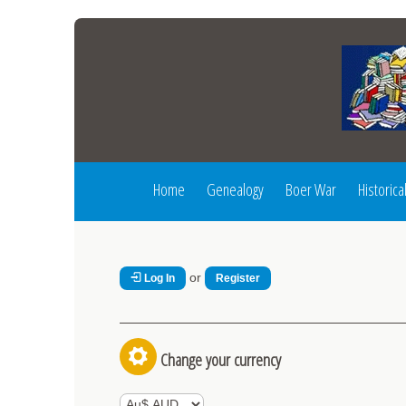
Home
Genealogy
Boer War
Historica
or
Log In
Register
Change your currency