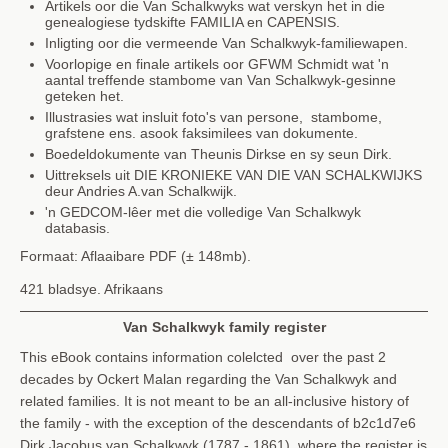
Artikels oor die Van Schalkwyks wat verskyn het in die
genealogiese tydskifte FAMILIA en CAPENSIS.
Inligting oor die vermeende Van Schalkwyk-familiewapen.
Voorlopige en finale artikels oor GFWM Schmidt wat 'n
aantal treffende stambome van Van Schalkwyk-gesinne
geteken het.
Illustrasies wat insluit foto's van persone, stambome,
grafstene ens. asook faksimilees van dokumente.
Boedeldokumente van Theunis Dirkse en sy seun Dirk.
Uittreksels uit DIE KRONIEKE VAN DIE VAN SCHALKWIJKS
deur Andries A.van Schalkwijk.
'n GEDCOM-lêer met die volledige Van Schalkwyk
databasis.
Formaat: Aflaaibare PDF (± 148mb).
421 bladsye. Afrikaans
Van Schalkwyk family register
This eBook contains information colelcted over the past 2
decades by Ockert Malan regarding the Van Schalkwyk and
related families. It is not meant to be an all-inclusive history of
the family - with the exception of the descendants of b2c1d7e6
Dirk Jacobus van Schalkwyk (1787 - 1861), where the register is