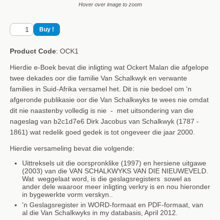
Hover over image to zoom
Product Code
: OCK1
Hierdie e-Boek bevat die inligting wat Ockert Malan die afgelope
twee dekades oor die familie Van Schalkwyk en verwante
families in Suid-Afrika versamel het. Dit is nie bedoel om 'n
afgeronde publikasie oor die Van Schalkwyks te wees nie omdat
dit nie naastenby volledig is nie - met uitsondering van die
nageslag van b2c1d7e6 Dirk Jacobus van Schalkwyk (1787 -
1861) wat redelik goed gedek is tot ongeveer die jaar 2000.
Hierdie versameling bevat die volgende:
Uittreksels uit die oorspronklike (1997) en hersiene uitgawe
(2003) van die VAN SCHALKWYKS VAN DIE NIEUWEVELD.
Wat weggelaat word, is die geslagsregisters sowel as
ander dele waaroor meer inligting verkry is en nou hieronder
in bygewerkte vorm verskyn..
'n Geslagsregister in WORD-formaat en PDF-formaat, van
al die Van Schalkwyks in my databasis, April 2012.