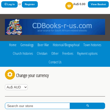
or
Au$ 0.00
Log In
Register
View Basket
Home
Genealogy
Boer War
Historical/Biographical
Town histories
Church histories
Christian
Other
Freebies
Payment options
Contact Us
Change your currency