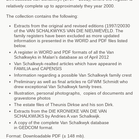
relatively complete up to approximately they year 2000.
The collection contains the following:
Extracts from the original and revised editions (1997/20030
of the VAN SCHALKWYKS VAN DIE NIEUWEVELD. The
family registers have been excluded as more updated
information is presented in the WORD and PDF files listed
below.
A register in WORD and PDF formats of all the Van
Schalkwyks in Malan's database as of April 2012
Van Schalkwyk-realted articles which have appeared in
FAMILIA and CAPENSIS
Information regarding a possible Van Schalkwyk family crest
Preliminary as well as final articles re GFWM Schmidt who
drew exceptional Van Schalkwyk family trees.
Illustration, personal photographs, copies of documents and
gravestone photos
The estate files of Theunis Dirkse and his son Dirk.
Extracts from the DIE KRONIEKE VAN DIE VAN
SCHALKWIJKS by Andries A.van Schalkwijk.
A copy of the complete Van Schalkwyk database
in GEDCOM format.
Format: Downloadable PDF (± 148 mb).