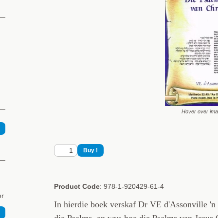
Hover over im
Product Code
: 978-1-920429-61-4
er
In hierdie boek verskaf Dr VE d'Assonville 'n
die Psalms, en wys hoe die Psalms van Jesus C