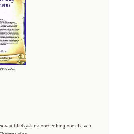
age to zoom
 sowat bladsy-lank oordenking oor elk van
hristus sing.