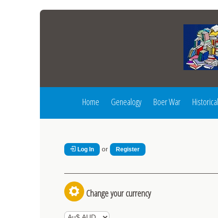
Home
Genealogy
Boer War
Historica
or
Log In
Register
Change your currency