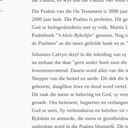
Die Psalms van die Ou Testament is 3000 jaar 
2000 jaar lank. Die Psalms is profeties. Dit g
God se heilsgeskiedenis met sy volk. Martin L
Psalmboek "'
n klein Bybeltjie
" genoem. Nog on
de Psalmen
" as die mees geliefde boek en as "
Johannes Calvyn skryf in die inleiding van sy
na mekaar dat daar "
geen ander boek soos die
lewensomvattend. Daarin word alles van die m
Skepper van die hemel en aarde. Dit dek die 
geboorte, daaglikse lewe en dood word vertel. 
Dit raak die mens se bekering tot God, sy vers
genade. Ons heimwee, begeertes en verlangen
God se seën, Sy verbondstrou en beloftes vir
Rykdom en armoede, die mens se grootheidswa
ouderdom word in die Psalms blootgelê. Dit tr