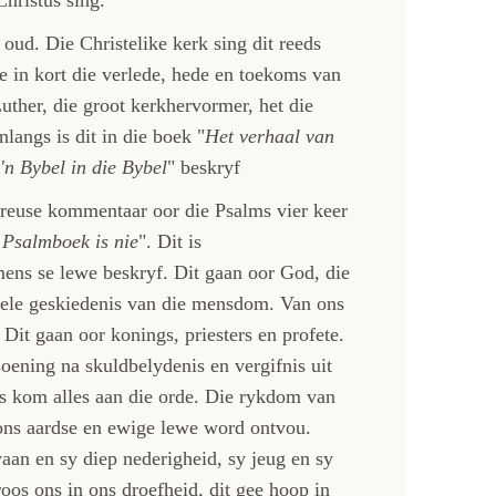
oud. Die Christelike kerk sing dit reeds
ee in kort die verlede, hede en toekoms van
uther, die groot kerkhervormer, het die
langs is dit in die boek "
Het verhaal van
'n Bybel in die Bybel
" beskryf
 reuse kommentaar oor die Psalms vier keer
 Psalmboek is nie
". Dit is
ens se lewe beskryf. Dit gaan oor God, die
hele geskiedenis van die mensdom. Van ons
Dit gaan oor konings, priesters en profete.
oening na skuldbelydenis en vergifnis uit
s kom alles aan die orde. Die rykdom van
 ons aardse en ewige lewe word ontvou.
an en sy diep nederigheid, sy jeug en sy
oos ons in ons droefheid, dit gee hoop in