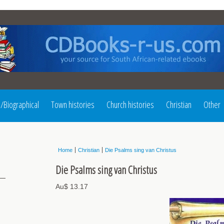
l/Biographical
Town histories
Church histories
Christian
Other
Home
Christian
Die Psalms sing van Christus
Die Psalms sing van Christus
Au$ 13.17