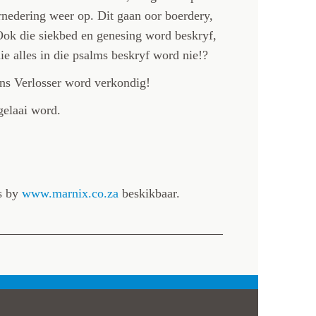
ernedering weer op. Dit gaan oor boerdery,
 Ook die siekbed en genesing word beskryf,
nie alles in die psalms beskryf word nie!?
ons Verlosser word verkondig!
gelaai word.
s by
www.marnix.co.za
beskikbaar.